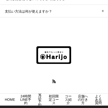
支払い方法は何が使えますか？
電
24時間
初回限
コー
店舗へ
よく
話
HOME
LINE予
定コー
ス紹
の行き
ある
予
約
ス
介
方
質問
約