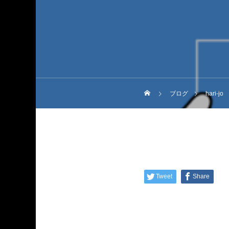
ブログ
hari
Tweet
Share