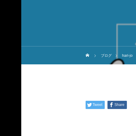
ブログ
hari
Tweet
Share