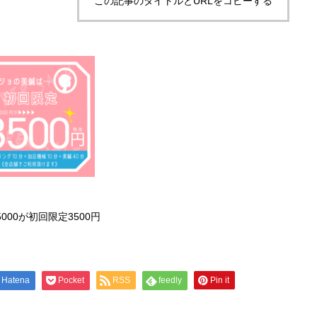
この記事のタイトルとURLをコピーする
5000が初回限定3500円
Hatena
Pocket
RSS
feedly
Pin it