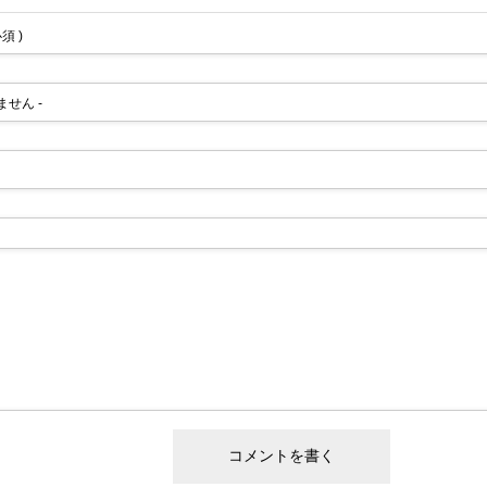
必須 )
れません -