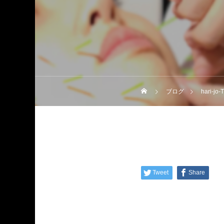
ブログ
hari-jo
Tweet
Share