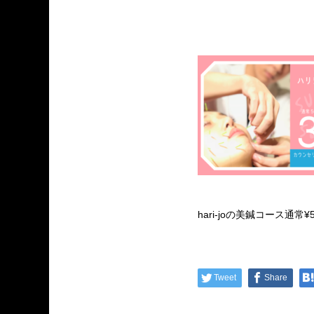
hari-joの美鍼コース通常¥
Tweet
Share