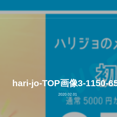
hari-jo-TOP画像3-1150-6
2020.02.01