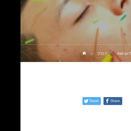
ブログ
hari-jo
Tweet
Share