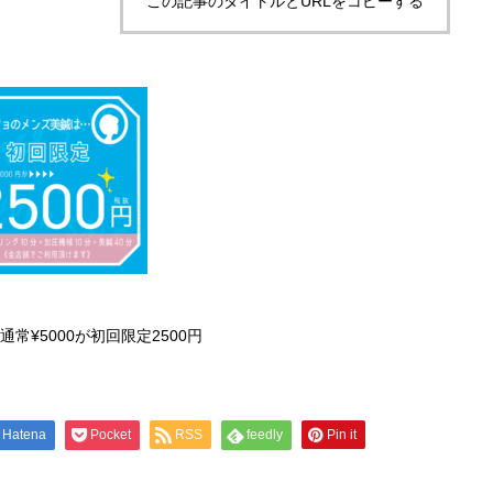
この記事のタイトルとURLをコピーする
ス通常¥5000が初回限定2500円
Hatena
Pocket
RSS
feedly
Pin it