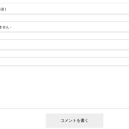
必須 )
れません -