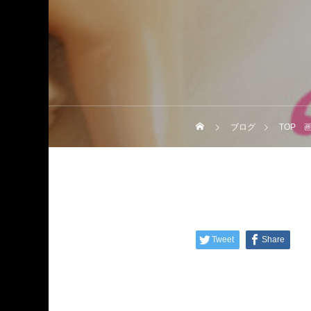
ブログ
TOP 
Tweet
Share