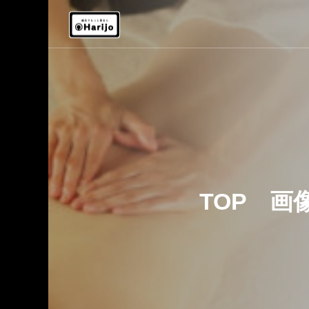
ap)
TOP 画